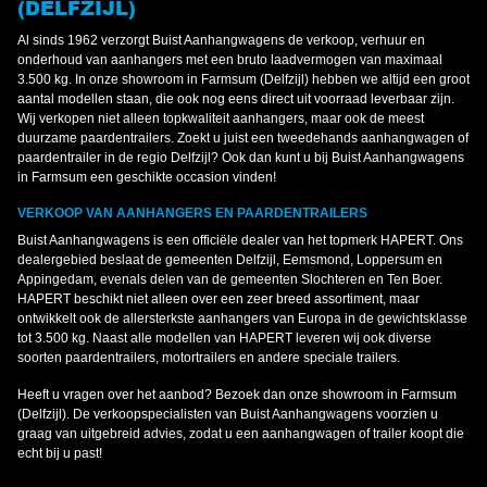
(DELFZIJL)
Al sinds 1962 verzorgt Buist Aanhangwagens de verkoop, verhuur en
onderhoud van aanhangers met een bruto laadvermogen van maximaal
3.500 kg. In onze showroom in Farmsum (Delfzijl) hebben we altijd een groot
aantal modellen staan, die ook nog eens direct uit voorraad leverbaar zijn.
Wij verkopen niet alleen topkwaliteit aanhangers, maar ook de meest
duurzame paardentrailers. Zoekt u juist een tweedehands aanhangwagen of
paardentrailer in de regio Delfzijl? Ook dan kunt u bij Buist Aanhangwagens
in Farmsum een geschikte occasion vinden!
VERKOOP VAN AANHANGERS EN PAARDENTRAILERS
Buist Aanhangwagens is een officiële dealer van het topmerk HAPERT. Ons
dealergebied beslaat de gemeenten Delfzijl, Eemsmond, Loppersum en
Appingedam, evenals delen van de gemeenten Slochteren en Ten Boer.
HAPERT beschikt niet alleen over een zeer breed assortiment, maar
ontwikkelt ook de allersterkste aanhangers van Europa in de gewichtsklasse
tot 3.500 kg. Naast alle modellen van HAPERT leveren wij ook diverse
soorten paardentrailers, motortrailers en andere speciale trailers.
Heeft u vragen over het aanbod? Bezoek dan onze showroom in Farmsum
(Delfzijl). De verkoopspecialisten van Buist Aanhangwagens voorzien u
graag van uitgebreid advies, zodat u een aanhangwagen of trailer koopt die
echt bij u past!